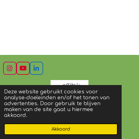
I
Y
L
n
o
i
s
u
n
t
T
k
Deze website gebruikt cookies voor
a
u
e
analyse-doeleinden en/of het tonen van
g
b
d
advertenties. Door gebruik te blijven
r
e
I
maken van de site gaat u hiermee
a
n
akkoord.
m
© 2022 - 2023 mevrouwvannieuwburg
Akkoord
Powered by
JouwWeb