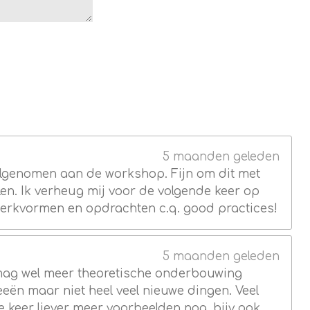
5 maanden geleden
elgenomen aan de workshop. Fijn om dit met
elen. Ik verheug mij voor de volgende keer op
erkvormen en opdrachten c.q. good practices!
5 maanden geleden
mag wel meer theoretische onderbouwing
deeën maar niet heel veel nieuwe dingen. Veel
e keer liever meer voorbeelden nog, bijv ook