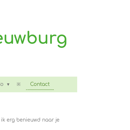
euwburg
Co
Contact
 ik erg benieuwd naar je