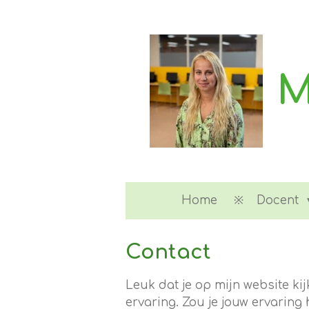
Ga
direct
naar
de
M
hoofdinhoud
Home
Docent
Contact
Leuk dat je op mijn website ki
ervaring. Zou je jouw ervaring