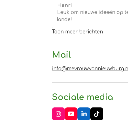
Henri
Leuk om nieuwe ideeën op te 
lande!
Toon meer berichten
Mail
info@mevrouwvannieuwburg.n
Sociale media
I
Y
L
T
n
o
i
i
s
u
n
k