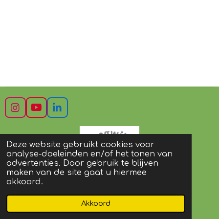
I
Y
L
n
o
i
s
u
n
t
T
k
Deze website gebruikt cookies voor
a
u
e
analyse-doeleinden en/of het tonen van
g
b
d
advertenties. Door gebruik te blijven
r
e
I
maken van de site gaat u hiermee
a
n
akkoord.
m
© 2022 - 2023 mevrouwvannieuwburg
Akkoord
Powered by
JouwWeb