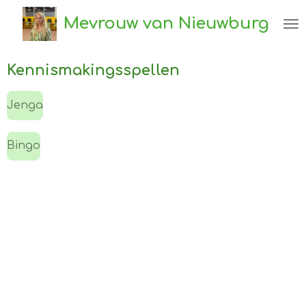
Ga
Mevrouw van Nieuwburg
direct
naar
de
Kennismakingsspellen
hoofdinhoud
Jenga
Bingo