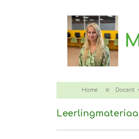
Ga
direct
naar
de
M
hoofdinhoud
Home
Docent
Leerlingmateriaa