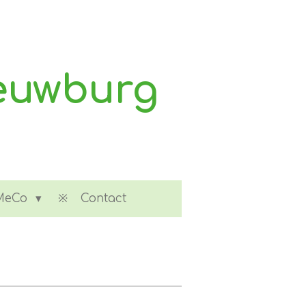
euwburg
MeCo
Contact